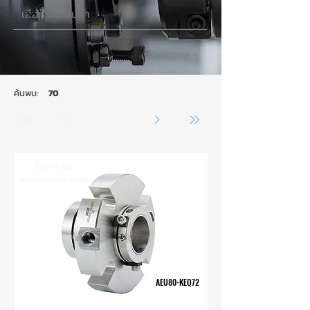
ค้นพบ:
70
Cartridge
mechanical seals
AEU80-KEQ72