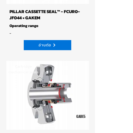
PILLAR CASSETTE SEAL™ - FCUR0-
JF044 × GAKEM
Operating range
-
อ่านต่อ
Cartridge
mechanical seals
GABE5