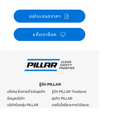
ขอใบเสนอราคา
แค็ตตาล็อค
รู้จัก PILLAR
ปรัชญาในการดำเนินธุรกิจ
รู้จัก PILLAR Thailand
ข้อมูลบริษัท
ธุรกิจ PILLAR
บริษัทในกลุ่ม PILLAR
เทคโนโลยีและการวิจัยและ
พัฒนา
ผลิตภัณฑ์
แมคคานิคอลซีล
ฟิตติ้งข้อต่อ ท่อทนเคมี
ปะเก็นเชือก
ปะเก็น