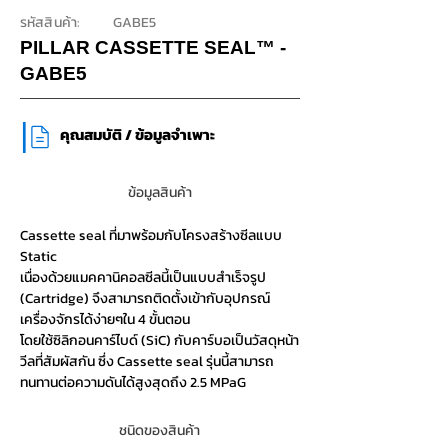
รหัสสินค้า:
GABE5
PILLAR CASSETTE SEAL™ -
GABE5
|
​คุณสมบัติ / ข้อมูลจำเพาะ
ข้อมูลสินค้า
Cassette seal ที่มาพร้อมกับโครงสร้างซีลแบบ
Static
เนื่องด้วยแมคคานิคอลซีลนี้เป็นแบบสำเร็จรูป
(Cartridge) จึงสามารถติดตั้งเข้ากับอุปกรณ์
เครื่องจักรได้ง่ายๆใน 4 ขั้นตอน
โดยใช้ซิลิกอนคาร์ไบด์ (SiC) กับคาร์บอเป็นวัสดุหน้า
วีลที่สัมผัสกัน ซึ่ง Cassette seal รุ่นนี้สามารถ
ทนทานต่อความดันได้สูงสุดถึง 2.5 MPaG
ชนิดของสินค้า