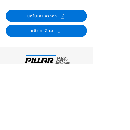
ขอใบเสนอราคา
แค็ตตาล็อค
รู้จัก PILLAR
ปรัชญาในการดำเนินธุรกิจ
รู้จัก PILLAR Thailand
ข้อมูลบริษัท
ธุรกิจ PILLAR
บริษัทในกลุ่ม PILLAR
เทคโนโลยีและการวิจัยและ
พัฒนา
ผลิตภัณฑ์
แมคคานิคอลซีล
ฟิตติ้งข้อต่อ ท่อทนเคมี
ปะเก็นเชือก
ปะเก็น