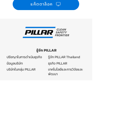
แค็ตตาล็อค
รู้จัก PILLAR
ปรัชญาในการดำเนินธุรกิจ
รู้จัก PILLAR Thailand
ข้อมูลบริษัท
ธุรกิจ PILLAR
บริษัทในกลุ่ม PILLAR
เทคโนโลยีและการวิจัยและ
พัฒนา
ผลิตภัณฑ์
แมคคานิคอลซีล
ฟิตติ้งข้อต่อ ท่อทนเคมี
ปะเก็นเชือก
ปะเก็น
ฐานรับแรงสั่นลมและแผ่น
ผลิตภัณฑ์คาร์บอน TANKEN
ดินไหว
ข่าวและความเคลื่อนไหว