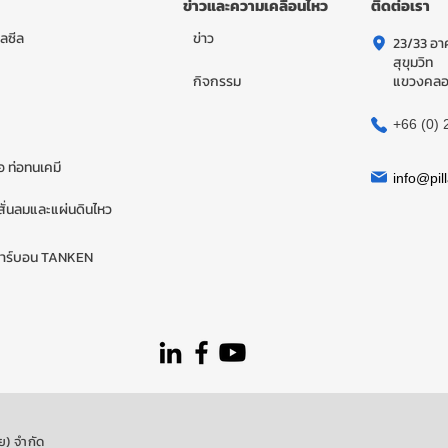
ข่าวและความเคลื่อนไหว
ติดต่อเรา
ลซีล
ข่าว
23/33 อาค
สุขุมวิท
กิจกรรม
แขวงคลอง
+66 (0) 
่อ ท่อทนเคมี
info@pill
ั่นลมและแผ่นดินไหว
คาร์บอน TANKEN
ย) จำกัด