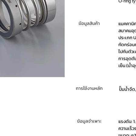
O-ring t
ข้อมูลสินค้า
แมคคานิค
สมาคมอุต
ประเภท U
กัดกร่อน
ไปกับตัว
การอุดตั
เย็น (น้ำ
การใช้งานหลัก
ปั๊มน้ำจืด
ข้อมูลจำเพาะ
แรงดัน: 
ความเร็ว
ขนาด: φ2