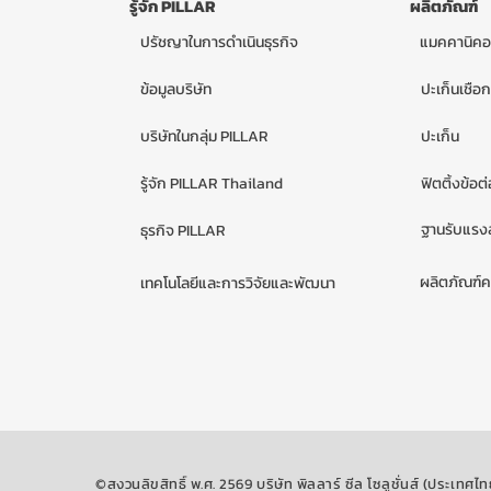
รู้จัก PILLAR
ผลิตภัณฑ์
ปรัชญาในการดำเนินธุรกิจ
แมคคานิคอ
ข้อมูลบริษัท
ปะเก็นเชือก
บริษัทในกลุ่ม PILLAR
ปะเก็น
รู้จัก PILLAR Thailand
ฟิตติ้งข้อต
ฐานรับแรงส
ธุรกิจ PILLAR
ผลิตภัณฑ์
เทคโนโลยีและการวิจัยและพัฒนา
©สงวนลิขสิทธิ์ พ.ศ. 2569 บริษัท พิลลาร์ ซีล โซลูชั่นส์ (ประเทศไท