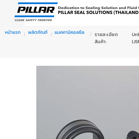
หน้าแรก
ผลิตภัณฑ์
แมคคานิคอลซีล
รายละเอียด
Unb
/
/
/
สินค้า:
(JS