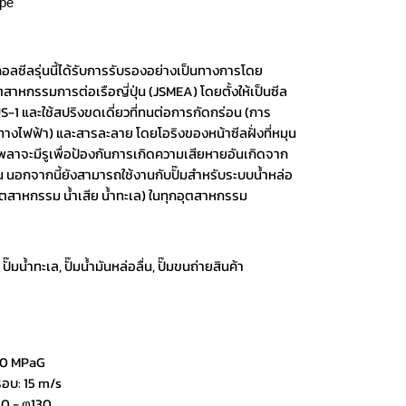
ype
อลซีลรุ่นนี้ได้รับการรับรองอย่างเป็นทางการโดย
สาหกรรมการต่อเรือญี่ปุ่น (JSMEA) โดยตั้งให้เป็นซีล
S-1 และใช้สปริงขดเดี่ยวที่ทนต่อการกัดกร่อน (การ
ทางไฟฟ้า) และสารละลาย โดยโอริงของหน้าซีลฝั่งที่หมุน
เพลาจะมีรูเพื่อป้องกันการเกิดความเสียหายอันเกิดจาก
น นอกจากนี้ยังสามารถใช้งานกับปั๊มสำหรับระบบน้ำหล่อ
อุตสาหกรรม น้ำเสีย น้ำทะเล) ในทุกอุตสาหกรรม
, ปั๊มน้ำทะเล, ปั๊มน้ำมันหล่อลื่น, ปั๊มขนถ่ายสินค้า
1.0 MPaG
รอบ: 15 m/s
0 - φ130