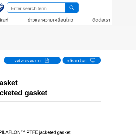
ัณฑ์
ข่าวและความเคลื่อนไหว
ติดต่อเรา
ขอใบเสนอราคา
แค็ตตาล็อค
asket
keted gasket
e PILAFLON™ PTFE jacketed gasket