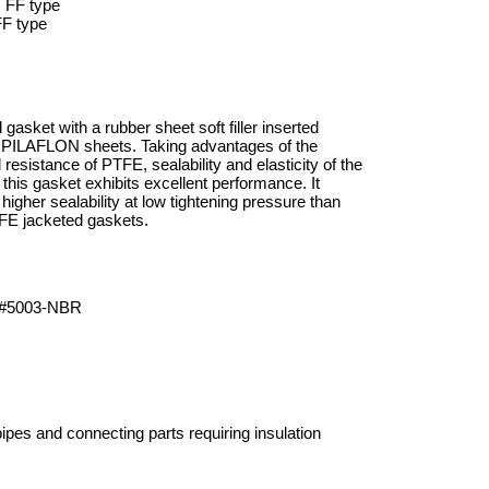
r: FF type
FF type
gasket with a rubber sheet soft filler inserted
PILAFLON sheets. Taking advantages of the
resistance of PTFE, sealability and elasticity of the
er, this gasket exhibits excellent performance. It
higher sealability at low tightening pressure than
FE jacketed gaskets.
#5003-NBR
ipes and connecting parts requiring insulation