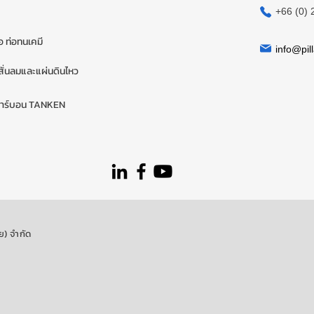
+66 (0) 
่อ ท่อทนเคมี
info@pill
ั่นลมและแผ่นดินไหว
คาร์บอน TANKEN
ย) จำกัด