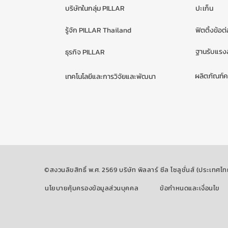
บริษัทในกลุ่ม PILLAR
ปะเก็น
รู้จัก PILLAR Thailand
ฟิตติ้งข้อต
ฐานรับแรงส
ธุรกิจ PILLAR
ผลิตภัณฑ์
เทคโนโลยีและการวิจัยและพัฒนา
©สงวนลิขสิทธิ์ พ.ศ. 2569 บริษัท พิลลาร์ ซีล โซลูชั่นส์ (ประเทศไท
นโยบายคุ้มครองข้อมูลส่วนบุคคล
ข้อกำหนดและเงื่อนไข