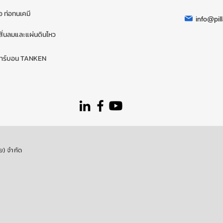
่อ ท่อทนเคมี
info@pill
ั่นลมและแผ่นดินไหว
คาร์บอน TANKEN
ย) จำกัด