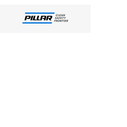
รู้จัก PILLAR
ปรัชญาในการดำเนินธุรกิจ
รู้จัก PILLAR Thailand
ข้อมูลบริษัท
ธุรกิจ PILLAR
บริษัทในกลุ่ม PILLAR
เทคโนโลยีและการวิจัยและ
พัฒนา
ผลิตภัณฑ์
แมคคานิคอลซีล
ฟิตติ้งข้อต่อ ท่อทนเคมี
ปะเก็นเชือก
ปะเก็น
ฐานรับแรงสั่นลมและแผ่น
ผลิตภัณฑ์คาร์บอน TANKEN
ดินไหว
ข่าวและความเคลื่อนไหว
ข่าว
กิจกรรม